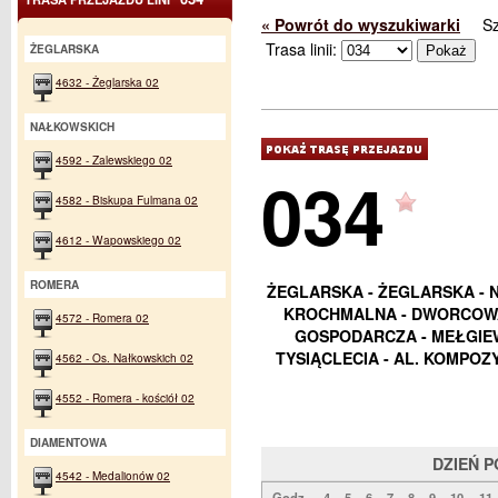
« Powrót do wyszukiwarki
S
Trasa linii:
ŻEGLARSKA
4632 - Żeglarska 02
NAŁKOWSKICH
4592 - Zalewskiego 02
034
4582 - Biskupa Fulmana 02
4612 - Wapowskiego 02
ROMERA
ŻEGLARSKA - ŻEGLARSKA - 
KROCHMALNA - DWORCOWA 
4572 - Romera 02
GOSPODARCZA - MEŁGIEW
TYSIĄCLECIA - AL. KOMPO
4562 - Os. Nałkowskich 02
4552 - Romera - kościół 02
DIAMENTOWA
DZIEŃ 
4542 - Medalionów 02
Godz.
4
5
6
7
8
9
10
11