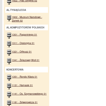
1922 - Plac Singera 02
AL.TYSIĄCLECIA
1902 - Muzeum Narodowe -
Zamek 02
AL.KOMPOZYTORÓW POLSKICH
1301 - Paganiniego 01
1311 - Oratoryjna 01
1321 - Orfeusz 01
1341 - Żelazowej Woli 01
KONCERTOWA
1351 - Rondo Kilara 01
1131 - Harnasie 01
1141 - Os. Szymanowskiego 01
1181 - Zelwerowicza 01