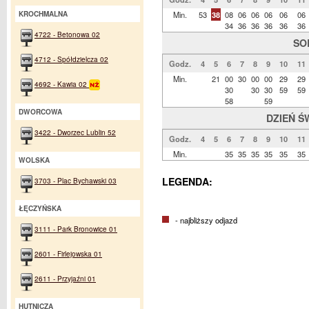
KROCHMALNA
Min.
53
38
08
06
06
06
06
06
34
36
36
36
36
36
4722 - Betonowa 02
SO
4712 - Spółdzielcza 02
Godz.
4
5
6
7
8
9
10
11
Min.
21
00
30
00
00
29
29
4692 - Kawia 02
30
30
30
59
59
58
59
DWORCOWA
DZIEŃ Ś
3422 - Dworzec Lublin 52
Godz.
4
5
6
7
8
9
10
11
Min.
35
35
35
35
35
35
WOLSKA
LEGENDA:
3703 - Plac Bychawski 03
ŁĘCZYŃSKA
- najbliższy odjazd
3111 - Park Bronowice 01
2601 - Firlejowska 01
2611 - Przyjaźni 01
HUTNICZA