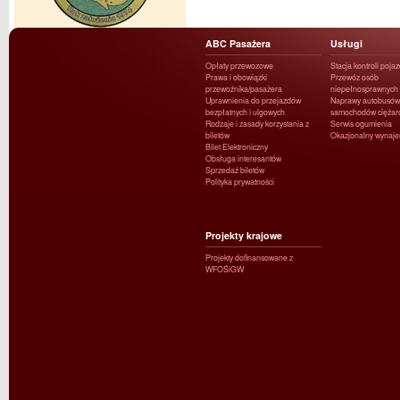
ABC Pasażera
Usługi
Opłaty przewozowe
Stacja kontroli poja
Prawa i obowiązki
Przewóz osób
przewoźnika/pasażera
niepełnosprawnych
Uprawnienia do przejazdów
Naprawy autobusów 
bezpłatnych i ulgowych
samochodów ciężar
Rodzaje i zasady korzystania z
Serwis ogumienia
biletów
Okazjonalny wynaj
Bilet Elektroniczny
Obsługa interesantów
Sprzedaż biletów
Polityka prywatności
Projekty krajowe
Projekty dofinansowane z
WFOŚiGW