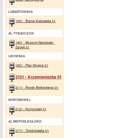
LUBARTOWSKA
1031 - Brama Krakowska 01
AL.TYSIĄCLECIA
1901 - Muzeum Narodowe -
Zamek 01
LWOWSKA
1921 - Plac Singera 01
2101 - Krzemieniecka 01
2111 - Rondo Berbeckiego 01
KORYZNOWEJ
2131 - Koryznowej 01
AL.NIEPODLEGŁOŚCI
2171 - Trześniowska 01