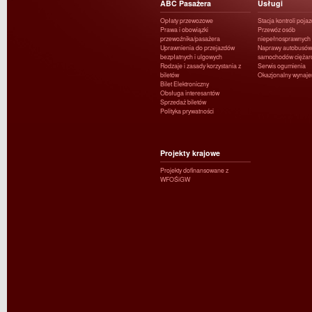
ABC Pasażera
Usługi
Opłaty przewozowe
Stacja kontroli poja
Prawa i obowiązki
Przewóz osób
przewoźnika/pasażera
niepełnosprawnych
Uprawnienia do przejazdów
Naprawy autobusów 
bezpłatnych i ulgowych
samochodów ciężar
Rodzaje i zasady korzystania z
Serwis ogumienia
biletów
Okazjonalny wynaj
Bilet Elektroniczny
Obsługa interesantów
Sprzedaż biletów
Polityka prywatności
Projekty krajowe
Projekty dofinansowane z
WFOŚiGW