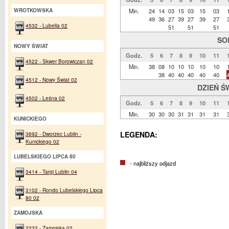
WROTKOWSKA
Min.
24
14
03
15
03
15
03
49
36
27
39
27
39
27
4532 - Lubella 02
51
51
51
SO
NOWY ŚWIAT
Godz.
5
6
7
8
9
10
11
4522 - Skwer Borowiczan 02
Min.
38
08
10
10
10
10
10
38
40
40
40
40
40
4512 - Nowy Świat 02
DZIEŃ Ś
4502 - Leśna 02
Godz.
5
6
7
8
9
10
11
Min.
30
30
30
31
31
31
31
KUNICKIEGO
LEGENDA:
3692 - Dworzec Lublin -
Kunickiego 02
LUBELSKIEGO LIPCA 80
- najbliższy odjazd
3414 - Targi Lublin 04
3102 - Rondo Lubelskiego Lipca
80 02
ZAMOJSKA
2232 - Zamojska 02