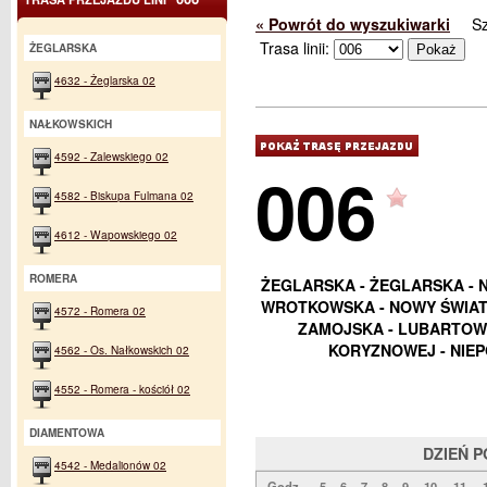
« Powrót do wyszukiwarki
S
Trasa linii:
ŻEGLARSKA
4632 - Żeglarska 02
NAŁKOWSKICH
4592 - Zalewskiego 02
006
4582 - Biskupa Fulmana 02
4612 - Wapowskiego 02
ROMERA
ŻEGLARSKA - ŻEGLARSKA - 
WROTKOWSKA - NOWY ŚWIAT -
4572 - Romera 02
ZAMOJSKA - LUBARTOWS
KORYZNOWEJ - NIEP
4562 - Os. Nałkowskich 02
4552 - Romera - kościół 02
DIAMENTOWA
DZIEŃ 
4542 - Medalionów 02
Godz.
5
6
7
8
9
10
11