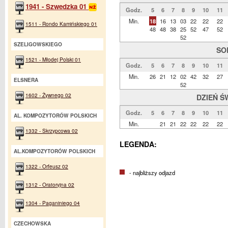
1941 - Szwedzka 01
Godz.
5
6
7
8
9
10
11
Min.
18
16
13
03
22
22
22
1511 - Rondo Kamińskiego 01
48
48
38
25
52
47
52
52
SZELIGOWSKIEGO
SO
1521 - Młodej Polski 01
Godz.
5
6
7
8
9
10
11
Min.
26
21
12
02
42
32
27
ELSNERA
52
1602 - Żywnego 02
DZIEŃ Ś
Godz.
5
6
7
8
9
10
11
AL. KOMPOZYTORÓW POLSKICH
Min.
21
21
22
22
22
22
1332 - Skrzypcowa 02
LEGENDA:
AL.KOMPOZYTORÓW POLSKICH
1322 - Orfeusz 02
- najbliższy odjazd
1312 - Oratoryjna 02
1304 - Paganiniego 04
CZECHOWSKA