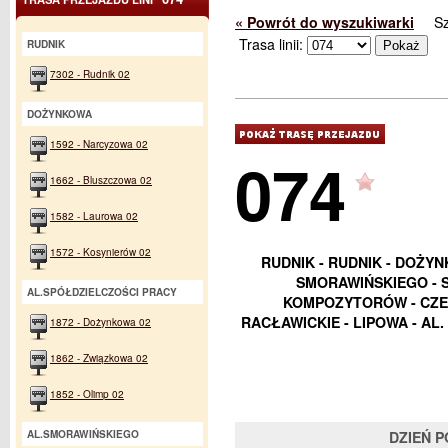
« Powrót do wyszukiwarki
S
Trasa linii:
RUDNIK
7302 - Rudnik 02
DOŻYNKOWA
1592 - Narcyzowa 02
074
1662 - Bluszczowa 02
1582 - Laurowa 02
1572 - Kosynierów 02
RUDNIK - RUDNIK - DOŻYN
SMORAWIŃSKIEGO - S
AL.SPÓŁDZIELCZOŚCI PRACY
KOMPOZYTORÓW - CZEC
RACŁAWICKIE - LIPOWA - A
1872 - Dożynkowa 02
1862 - Związkowa 02
1852 - Olimp 02
AL.SMORAWIŃSKIEGO
DZIEŃ 