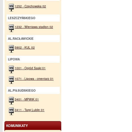
1252 - Czechowska 02
LESZCZYŃSKIEGO
1232 - Wieniawa stadion 02
AL.RACŁAWICKIE
5902 - KUL 02
LIPOWA
1001 - Ogród Saski 01
1071 - Lipowa - cmentarz 01
AL.PIŁSUDSKIEGO
3401 - MPWiK 01
3411 - Targi Lublin 01
KOMUNIKATY