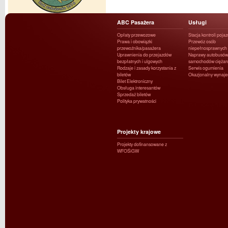
ABC Pasażera
Usługi
Opłaty przewozowe
Stacja kontroli poja
Prawa i obowiązki
Przewóz osób
przewoźnika/pasażera
niepełnosprawnych
Uprawnienia do przejazdów
Naprawy autobusów 
bezpłatnych i ulgowych
samochodów ciężar
Rodzaje i zasady korzystania z
Serwis ogumienia
biletów
Okazjonalny wynaj
Bilet Elektroniczny
Obsługa interesantów
Sprzedaż biletów
Polityka prywatności
Projekty krajowe
Projekty dofinansowane z
WFOŚiGW