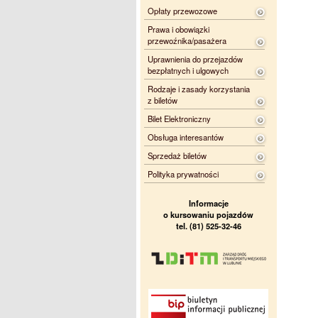
Opłaty przewozowe
Prawa i obowiązki
przewoźnika/pasażera
Uprawnienia do przejazdów
bezpłatnych i ulgowych
Rodzaje i zasady korzystania
z biletów
Bilet Elektroniczny
Obsługa interesantów
Sprzedaż biletów
Polityka prywatności
Informacje
o kursowaniu pojazdów
tel. (81) 525-32-46