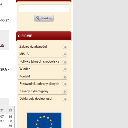
ii:
-06-27
O FIRMIE
 02
Zakres działalności
MISJA
Polityka jakości i środowiska
Władze
SKA -
Kontakt
Przewodnik ochrony danych
Zasady cyberhigieny
Deklaracja dostępności
21
22
07
16
37
30
59