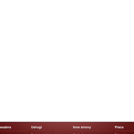
asażera
Usługi
Inne strony
Praca