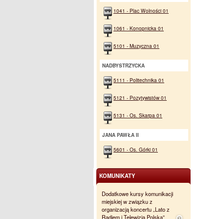
1041 - Plac Wolności 01
1061 - Konopnicka 01
5101 - Muzyczna 01
NADBYSTRZYCKA
5111 - Politechnika 01
5121 - Pozytywistów 01
5131 - Os. Skarpa 01
JANA PAWŁA II
5601 - Os. Górki 01
KOMUNIKATY
Dodatkowe kursy komunikacji
miejskiej w związku z
organizacją koncertu „Lato z
Radiem i Telewizją Polską”