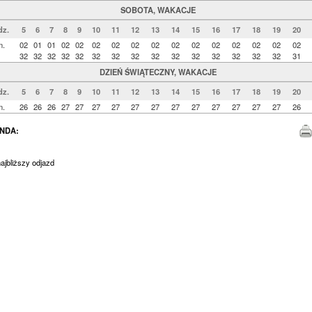
SOBOTA, WAKACJE
dz.
5
6
7
8
9
10
11
12
13
14
15
16
17
18
19
20
n.
02
01
01
02
02
02
02
02
02
02
02
02
02
02
02
02
32
32
32
32
32
32
32
32
32
32
32
32
32
32
32
31
DZIEŃ ŚWIĄTECZNY, WAKACJE
dz.
5
6
7
8
9
10
11
12
13
14
15
16
17
18
19
20
n.
26
26
26
27
27
27
27
27
27
27
27
27
27
27
27
26
NDA:
jbliższy odjazd