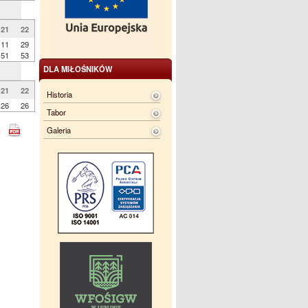
21
22
11
29
51
53
DLA MIŁOŚNIKÓW
21
22
Historia
26
26
Tabor
Galeria