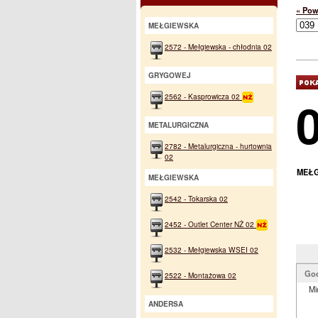
« Pow
MEŁGIEWSKA
2572 - Mełgiewska - chłodnia 02
GRYGOWEJ
2562 - Kasprowicza 02
METALURGICZNA
2782 - Metalurgiczna - hurtownia
02
MEŁG
MEŁGIEWSKA
2542 - Tokarska 02
2452 - Outlet Center NŻ 02
2532 - Mełgiewska WSEI 02
Go
2522 - Montażowa 02
Mi
ANDERSA