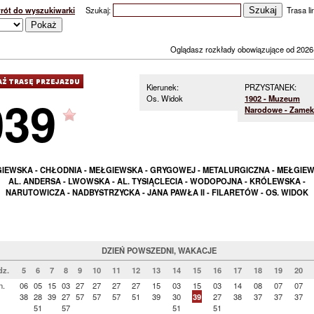
rót do wyszukiwarki
Szukaj:
Trasa lin
Oglądasz rozkłady obowiązujące od 2026
Kierunek:
PRZYSTANEK:
039
Os. Widok
1902 - Muzeum
Narodowe - Zamek
IEWSKA - CHŁODNIA - MEŁGIEWSKA - GRYGOWEJ - METALURGICZNA - MEŁGIEW
AL. ANDERSA - LWOWSKA - AL. TYSIĄCLECIA - WODOPOJNA - KRÓLEWSKA -
NARUTOWICZA - NADBYSTRZYCKA - JANA PAWŁA II - FILARETÓW - OS. WIDOK
DZIEŃ POWSZEDNI, WAKACJE
dz.
5
6
7
8
9
10
11
12
13
14
15
16
17
18
19
20
n.
06
05
15
03
27
27
27
27
15
03
15
03
14
08
07
07
38
28
39
27
57
57
57
51
39
30
39
27
38
37
37
37
51
57
51
51