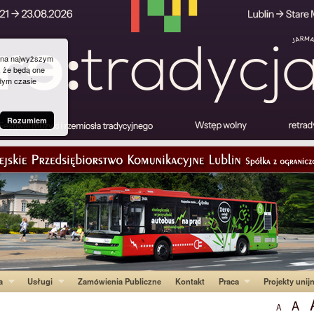
g na najwyższym
, że będą one
dym czasie
Rozumiem
a
Usługi
Zamówienia Publiczne
Kontakt
Praca
Projekty unij
A
A