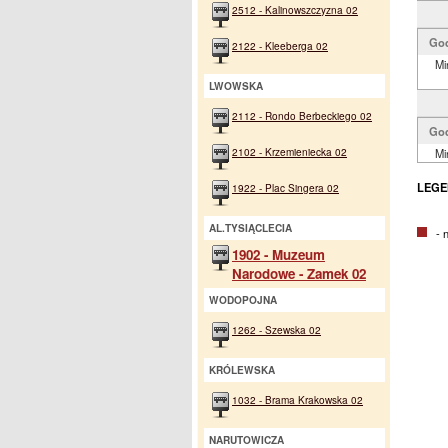
2512 - Kalinowszczyzna 02
Go
2122 - Kleeberga 02
Mi
LWOWSKA
2112 - Rondo Berbeckiego 02
Go
2102 - Krzemieniecka 02
Mi
LEGE
1922 - Plac Singera 02
AL.TYSIĄCLECIA
- na
1902 - Muzeum
Narodowe - Zamek 02
WODOPOJNA
1262 - Szewska 02
KRÓLEWSKA
1032 - Brama Krakowska 02
NARUTOWICZA