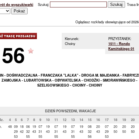
rót do wyszukiwarki
Szukaj:
Trasa lin
Oglądasz rozkłady obowiązujące od 2026
Kierunek:
PRZYSTANEK:
156
Choiny
1511 - Rondo
Kamińskiego 01
IN - DOŚWIADCZALNA - FRANCZAKA "LALKA" - DROGA M. MAJDANKA - FABRYCZ
ZAMOJSKA - LUBARTOWSKA - OBYWATELSKA - CHODŹKI - SMORAWIŃSKIEGO -
SZELIGOWSKIEGO - CHOINY - CHOINY
DZIEŃ POWSZEDNI, WAKACJE
z.
4
5
6
7
8
9
10
11
12
13
14
15
16
17
18
19
20
n.
48
09
18
06
19
07
19
07
19
07
19
08
20
07
20
20
20
29
42
32
43
31
43
31
43
31
43
32
43
29
50
50
50
53
55
55
55
55
56
53