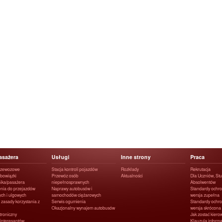
asażera
Usługi
Inne strony
Praca
rzewozowe
Stacja kontroli pojazdów
Rozkłady
Rekrutacja
obowiązki
Przewóz osób
Aktualności
Dla Uczniów, Stu
ika/pasażera
niepełnosprawnych
Absolwentów
nia do przejazdów
Naprawy autobusów i
Standardy ochro
ych i ulgowych
samochodów ciężarowych
wersja zupełna
 zasady korzystania z
Serwis ogumienia
Standardy ochro
Okazjonalny wynajem autobusów
wersja skrócona
ktroniczny
Jak zostać kier
interesantów
Klauzula infor