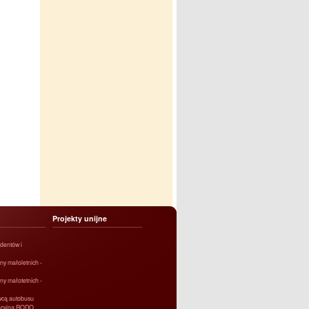
Projekty unijne
dentów i
ny małoletnich -
ny małotetnich -
owcą autobusu
macyjna RODO