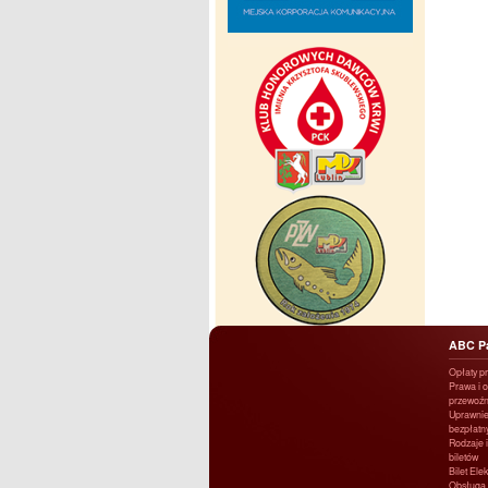
ABC P
Opłaty p
Prawa i 
przewoźn
Uprawnie
bezpłatn
Rodzaje i
biletów
Bilet Ele
Obsługa 