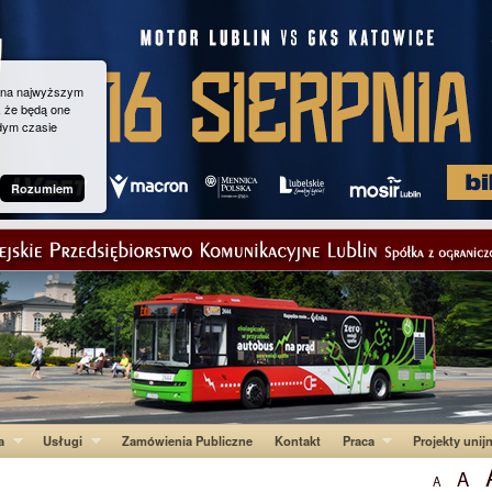
g na najwyższym
, że będą one
dym czasie
Rozumiem
a
Usługi
Zamówienia Publiczne
Kontakt
Praca
Projekty unij
A
A