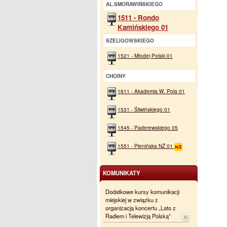
AL.SMORAWIŃSKIEGO
1511 - Rondo
Kamińskiego 01
SZELIGOWSKIEGO
1521 - Młodej Polski 01
CHOINY
1611 - Akademia W. Pola 01
1531 - Śliwińskiego 01
1545 - Paderewskiego 05
1551 - Pienińska NŻ 01
KOMUNIKATY
Dodatkowe kursy komunikacji
miejskiej w związku z
organizacją koncertu „Lato z
Radiem i Telewizją Polską”