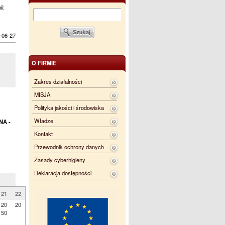
ii:
-06-27
O FIRMIE
Zakres działalności
MISJA
Polityka jakości i środowiska
Władze
NA -
Kontakt
Przewodnik ochrony danych
Zasady cyberhigieny
Deklaracja dostępności
21
22
20
20
50