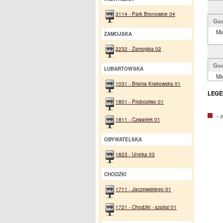
3114 - Park Bronowice 04
God
Mi
ZAMOJSKA
2232 - Zamojska 02
God
LUBARTOWSKA
Mi
1031 - Brama Krakowska 01
LEGE
1801 - Probostwo 01
- na
1811 - Czwartek 01
OBYWATELSKA
1823 - Unicka 03
CHODŹKI
1711 - Jaczewskiego 01
1721 - Chodźki - szpital 01