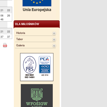
21
22
06
26
46
DLA MIŁOŚNIKÓW
21
22
Historia
37
37
Tabor
Galeria