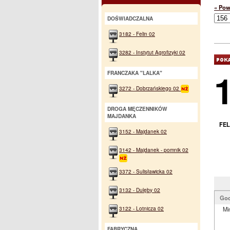
« Pow
DOŚWIADCZALNA
3182 - Felin 02
3282 - Instytut Agrofizyki 02
FRANCZAKA "LALKA"
3272 - Dobrzańskiego 02
DROGA MĘCZENNIKÓW
MAJDANKA
FEL
3152 - Majdanek 02
3142 - Majdanek - pomnik 02
3372 - Sulisławicka 02
3132 - Dulęby 02
God
3122 - Lotnicza 02
Mi
FABRYCZNA