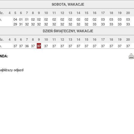
SOBOTA, WAKACJE
z.
4
5
6
7
8
9
10
11
12
13
14
15
16
17
18
19
20
n.
04
01
01
02
02
02
02
02
02
02
02
02
03
03
03
03
29
31
32
32
32
32
32
32
32
32
32
33
33
33
33
33
DZIEŃ ŚWIĄTECZNY, WAKACJE
z.
4
5
6
7
8
9
10
11
12
13
14
15
16
17
18
19
20
n.
37
37
36
37
37
37
37
37
37
37
37
37
37
37
37
37
NDA:
jbliższy odjazd