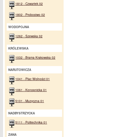
1812 - Czwartek 02
1802 - Probostwo 02
WODOPOJNA
1262 - Szewska 02
KRÓLEWSKA
1032 - Brama Krakowska 02
NARUTOWICZA
1041 - Plac Wolności 01
1061 - Konopnicka 01
5101 - Muzyczna 01
NADBYSTRZYCKA
5111 - Politechnika 01
ZANA