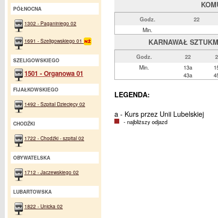
KOM
PÓŁNOCNA
Godz.
22
1302 - Paganiniego 02
Min.
1691 - Szeligowskiego 01
KARNAWAŁ SZTUKMIS
Godz.
22
2
SZELIGOWSKIEGO
Min.
13a
1
1501 - Organowa 01
43a
4
FIJAŁKOWSKIEGO
LEGENDA:
1492 - Szpital Dziecięcy 02
a - Kurs przez Unii Lubelskiej
- najbliższy odjazd
CHODŹKI
1722 - Chodźki - szpital 02
OBYWATELSKA
1712 - Jaczewskiego 02
LUBARTOWSKA
1822 - Unicka 02