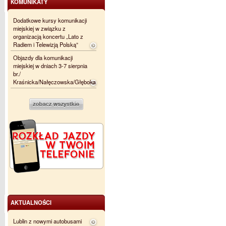
KOMUNIKATY
Dodatkowe kursy komunikacji
miejskiej w związku z
organizacją koncertu „Lato z
Radiem i Telewizją Polską”
Objazdy dla komunikacji
miejskiej w dniach 3-7 sierpnia
br./
Kraśnicka/Nałęczowska/Głęboka
AKTUALNOŚCI
Lublin z nowymi autobusami