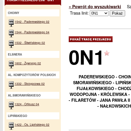
« Powrót do wyszukiwarki
S
Trasa linii:
CHOINY
1542 - Paderewskiego 02
1544 - Paderewskiego 04
1532 - Śliwińskiego 02
0N1
ELSNERA
1602 - Żywnego 02
AL. KOMPOZYTORÓW POLSKICH
PADEREWSKIEGO - CHOIN
SMORAWIŃSKIEGO - LIPIŃS
1332 - Skrzypcowa 02
FIJAŁKOWSKIEGO - CHODŹ
WODOPOJNA - KRÓLEWSKA - 
AL.SMORAWIŃSKIEGO
- FILARETÓW - JANA PAWŁA 
1324 - Orfeusz 04
- NAŁKOWSKICH
LIPIŃSKIEGO
1422 - Os. Lipińskiego 02