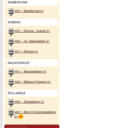
DIAMENTOWA
4541 - Medalionów 01
ROMERA
4551 - Romera - kościół 01
4561 - Os. Nałkowskich 01
4571 - Romera 01
NAŁKOWSKICH
4611 - Wapowskiego 01
4581 - Biskupa Fulmana 01
ŻEGLARSKA
4591 - Zalewskiego 01
4601 - Most im.Kaczorowskiego
01