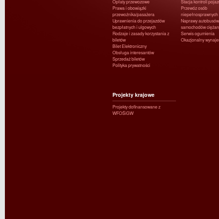
Opłaty przewozowe
Stacja kontroli poja
Prawa i obowiązki
Przewóz osób
przewoźnika/pasażera
niepełnosprawnych
Uprawnienia do przejazdów
Naprawy autobusów 
bezpłatnych i ulgowych
samochodów ciężar
Rodzaje i zasady korzystania z
Serwis ogumienia
biletów
Okazjonalny wynaj
Bilet Elektroniczny
Obsługa interesantów
Sprzedaż biletów
Polityka prywatności
Projekty krajowe
Projekty dofinansowane z
WFOŚiGW