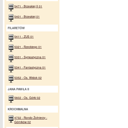
5471 - Brzeskiej II 01
5401 - Brzeskiej 01
FILARETÓW
5411 - ZUS 01
5321 - Rzeckiego 01
5331 - Sympatyczna 01
5341 - Fantastyczna 01
5352 - Os. Widok 02
JANA PAWŁA II
5602 - Os. Górki 02
KROCHMALNA
4732 - Rondo Żołnierzy -
Górników 02