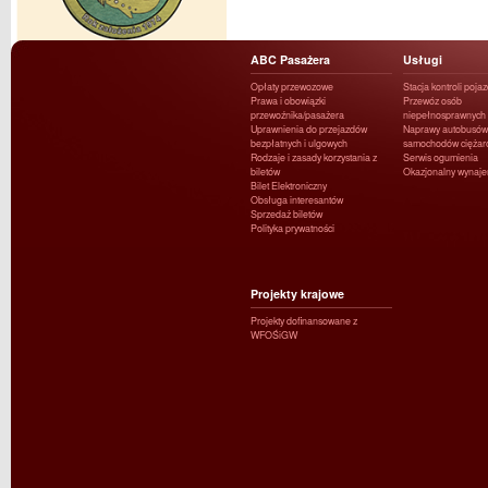
ABC Pasażera
Usługi
Opłaty przewozowe
Stacja kontroli poja
Prawa i obowiązki
Przewóz osób
przewoźnika/pasażera
niepełnosprawnych
Uprawnienia do przejazdów
Naprawy autobusów 
bezpłatnych i ulgowych
samochodów ciężar
Rodzaje i zasady korzystania z
Serwis ogumienia
biletów
Okazjonalny wynaj
Bilet Elektroniczny
Obsługa interesantów
Sprzedaż biletów
Polityka prywatności
Projekty krajowe
Projekty dofinansowane z
WFOŚiGW