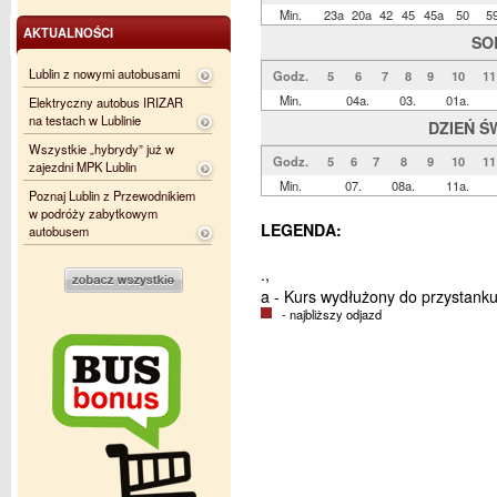
Min.
23a
20a
42
45
45a
50
5
AKTUALNOŚCI
SO
Lublin z nowymi autobusami
Godz.
5
6
7
8
9
10
11
Min.
04a.
03.
01a.
Elektryczny autobus IRIZAR
na testach w Lublinie
DZIEŃ Ś
Wszystkie „hybrydy” już w
Godz.
5
6
7
8
9
10
11
zajezdni MPK Lublin
Min.
07.
08a.
11a.
Poznaj Lublin z Przewodnikiem
w podróży zabytkowym
LEGENDA:
autobusem
.,
a - Kurs wydłużony do przystanku
- najbliższy odjazd