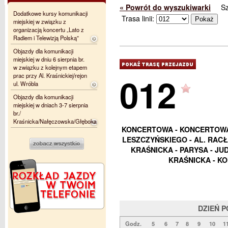
« Powrót do wyszukiwarki
S
Dodatkowe kursy komunikacji
Trasa linii:
miejskiej w związku z
organizacją koncertu „Lato z
Radiem i Telewizją Polską”
Objazdy dla komunikacji
miejskiej w dniu 6 sierpnia br.
w związku z kolejnym etapem
012
prac przy Al. Kraśnickiej/rejon
ul. Wróbla
Objazdy dla komunikacji
miejskiej w dniach 3-7 sierpnia
br./
Kraśnicka/Nałęczowska/Głęboka
KONCERTOWA - KONCERTOWA
LESZCZYŃSKIEGO - AL. RACŁ
KRAŚNICKA - PARYSA - JUD
KRAŚNICKA - KO
DZIEŃ 
Godz.
5
6
7
8
9
10
1