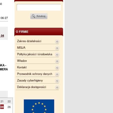
ii:
-06-27
O FIRMIE
 04
Zakres działalności
MISJA
Polityka jakości i środowiska
Władze
KA -
Kontakt
OMERA
Przewodnik ochrony danych
Zasady cyberhigieny
Deklaracja dostępności
21
22
09
26