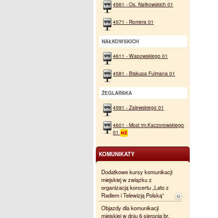
4561 - Os. Nałkowskich 01
4571 - Romera 01
NAŁKOWSKICH
4611 - Wapowskiego 01
4581 - Biskupa Fulmana 01
ŻEGLARSKA
4591 - Zalewskiego 01
4601 - Most im.Kaczorowskiego
01
KOMUNIKATY
Dodatkowe kursy komunikacji
miejskiej w związku z
organizacją koncertu „Lato z
Radiem i Telewizją Polską”
Objazdy dla komunikacji
miejskiej w dniu 6 sierpnia br.