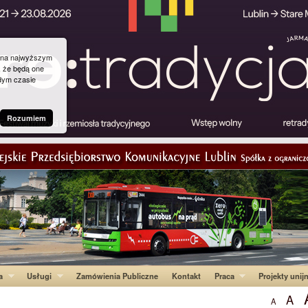
g na najwyższym
, że będą one
dym czasie
Rozumiem
a
Usługi
Zamówienia Publiczne
Kontakt
Praca
Projekty unij
A
A