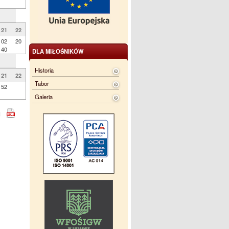
21
22
02
20
40
DLA MIŁOŚNIKÓW
Historia
21
22
Tabor
52
Galeria