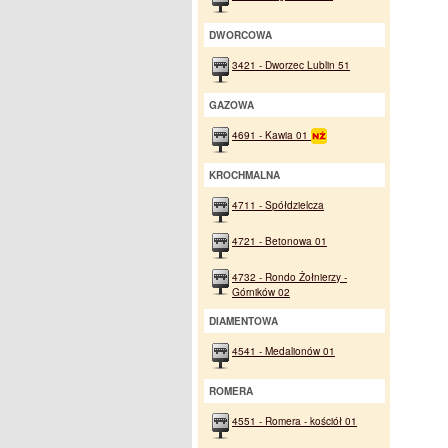
DWORCOWA
3421 - Dworzec Lublin 51
GAZOWA
4691 - Kawia 01
KROCHMALNA
4711 - Spółdzielcza
4721 - Betonowa 01
4732 - Rondo Żołnierzy -
Górników 02
DIAMENTOWA
4541 - Medalionów 01
ROMERA
4551 - Romera - kościół 01