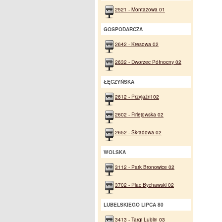
2521 - Montażowa 01
GOSPODARCZA
2642 - Kresowa 02
2632 - Dworzec Północny 02
ŁĘCZYŃSKA
2612 - Przyjaźni 02
2602 - Firlejowska 02
2652 - Składowa 02
WOLSKA
3112 - Park Bronowice 02
3702 - Plac Bychawski 02
LUBELSKIEGO LIPCA 80
3413 - Targi Lublin 03