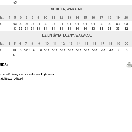
53
SOBOTA, WAKACJE
z.
4
5
6
7
8
9
10
11
12
13
14
15
16
17
18
19
20
n.
03
03
04
04
04
03
04
04
04
04
04
04
03
03
03
03
33
33
34
34
33
34
34
34
34
34
34
33
33
33
33
32
DZIEŃ ŚWIĄTECZNY, WAKACJE
z.
4
5
6
7
8
9
10
11
12
13
14
15
16
17
18
19
20
n.
04
52
52
51a
51a
51a
51a
51a
51a
51a
51a
51a
51a
51a
53
52
52
NDA:
urs wydłużony do przystanku Dąbrowa
jbliższy odjazd