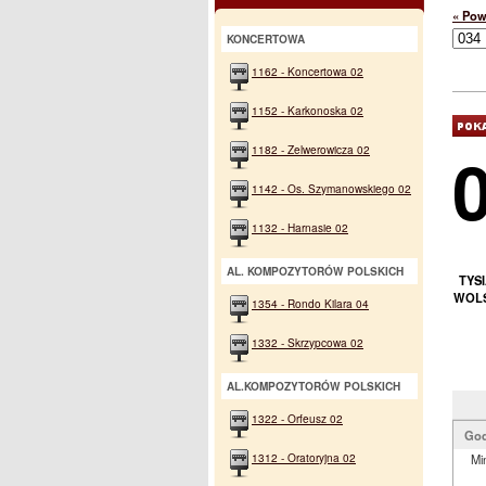
« Pow
KONCERTOWA
1162 - Koncertowa 02
1152 - Karkonoska 02
1182 - Zelwerowicza 02
1142 - Os. Szymanowskiego 02
1132 - Harnasie 02
AL. KOMPOZYTORÓW POLSKICH
TYS
WOLS
1354 - Rondo Kilara 04
1332 - Skrzypcowa 02
AL.KOMPOZYTORÓW POLSKICH
1322 - Orfeusz 02
God
1312 - Oratoryjna 02
Mi