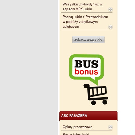
Wszystkie „hybrydy” już w
zajezdni MPK Lublin
Poznaj Lublin z Przewodnikiem
w podróży zabytkowym
autobusem
ABC PASAŻERA
Opłaty przewozowe
Prawa i obowiązki