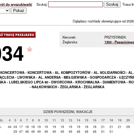
rót do wyszukiwarki
Szukaj:
Trasa lin
Oglądasz rozkłady obowiązujące od 2026
Kierunek:
PRZYSTANEK:
034
Żeglarska
1304 - Paganiniego
KONCERTOWA - KONCERTOWA - AL. KOMPOZYTORÓW - AL. SOLIDARNOŚCI - AL.
IĄCLECIA - LWOWSKA - AL. ANDERSA - MEŁGIEWSKA - GOSPODARCZA - ŁĘCZYŃS
KA - LUBELSKIEGO LIPCA 80 - DWORCOWA - KROCHMALNA - DIAMENTOWA - R
- NAŁKOWSKICH - ŻEGLARSKA - ŻEGLARSKA
DZIEŃ POWSZEDNI, WAKACJE
z.
4
5
6
7
8
9
10
11
12
13
14
15
16
17
18
19
20
n.
44
04
17
18
18
19
19
19
19
19
19
18
18
21
21
21
09
29
47
48
49
49
49
49
49
49
48
48
48
51
51