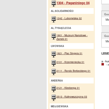
1304 - Paganiniego 04
AL.SOLIDARNOŚCI
God
1242 - Lubomelska 02
Mi
AL.TYSIĄCLECIA
1901 - Muzeum Narodowe -
God
Zamek 01
Mi
LWOWSKA
1921 - Plac Singera 01
LEGE
a - k
2101 - Krzemieniecka 01
- na
2111 - Rondo Berbeckiego 01
ANDERSA
2121 - Kleeberga 01
2513 - Kalinowszczyzna 03
MEŁGIEWSKA