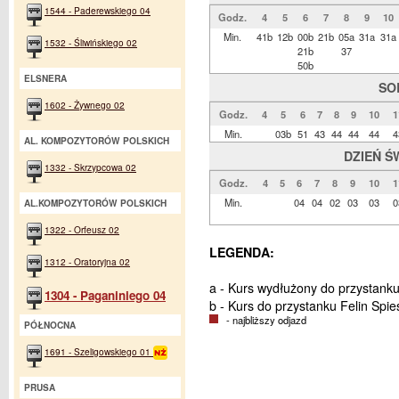
1544 - Paderewskiego 04
Godz.
4
5
6
7
8
9
10
Min.
41b
12b
00b
21b
05a
31a
31a
1532 - Śliwińskiego 02
21b
37
50b
ELSNERA
SO
1602 - Żywnego 02
Godz.
4
5
6
7
8
9
10
1
Min.
03b
51
43
44
44
44
4
AL. KOMPOZYTORÓW POLSKICH
DZIEŃ Ś
1332 - Skrzypcowa 02
Godz.
4
5
6
7
8
9
10
1
Min.
04
04
02
03
03
0
AL.KOMPOZYTORÓW POLSKICH
1322 - Orfeusz 02
LEGENDA:
1312 - Oratoryjna 02
a - Kurs wydłużony do przystanku
1304 - Paganiniego 04
b - Kurs do przystanku Felin Spi
- najbliższy odjazd
PÓŁNOCNA
1691 - Szeligowskiego 01
PRUSA