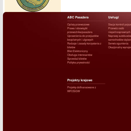
ABC Pasażera
Usługi
Opłaty przewozowe
Stacja kontroli poja
Prawa i obowiązki
Przewóz osób
przewoźnika/pasażera
niepełnosprawnych
Uprawnienia do przejazdów
Naprawy autobusów 
bezpłatnych i ulgowych
samochodów ciężar
Rodzaje i zasady korzystania z
Serwis ogumienia
biletów
Okazjonalny wynaj
Bilet Elektroniczny
Obsługa interesantów
Sprzedaż biletów
Polityka prywatności
Projekty krajowe
Projekty dofinansowane z
WFOŚiGW