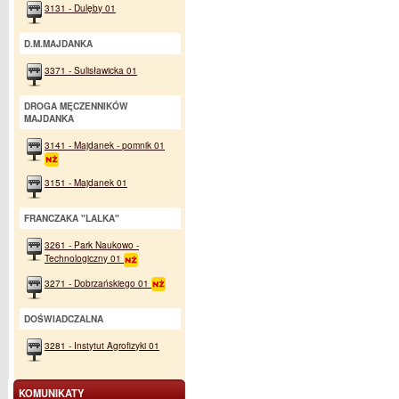
3131 - Dulęby 01
D.M.MAJDANKA
3371 - Sulisławicka 01
DROGA MĘCZENNIKÓW
MAJDANKA
3141 - Majdanek - pomnik 01
3151 - Majdanek 01
FRANCZAKA "LALKA"
3261 - Park Naukowo -
Technologiczny 01
3271 - Dobrzańskiego 01
DOŚWIADCZALNA
3281 - Instytut Agrofizyki 01
KOMUNIKATY