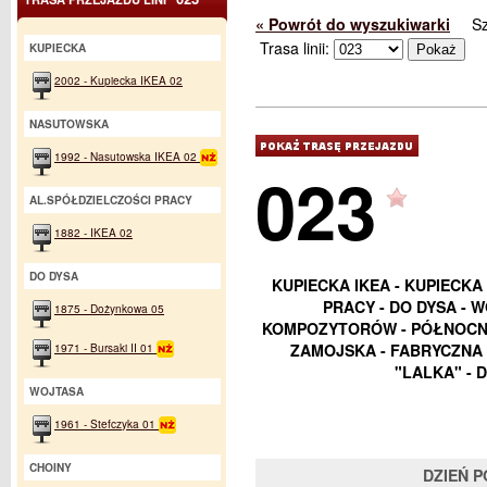
« Powrót do wyszukiwarki
S
Trasa linii:
KUPIECKA
2002 - Kupiecka IKEA 02
NASUTOWSKA
1992 - Nasutowska IKEA 02
023
AL.SPÓŁDZIELCZOŚCI PRACY
1882 - IKEA 02
DO DYSA
KUPIECKA IKEA - KUPIECKA
PRACY - DO DYSA - W
1875 - Dożynkowa 05
KOMPOZYTORÓW - PÓŁNOCNA
1971 - Bursaki II 01
ZAMOJSKA - FABRYCZNA 
"LALKA" - 
WOJTASA
1961 - Stefczyka 01
CHOINY
DZIEŃ 