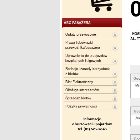
ABC PASAŻERA
KOS
Opłaty przewozowe
AL. T
Prawa i obowiązki
przewoźnika/pasażera
Uprawnienia do przejazdów
bezpłatnych i ulgowych
Rodzaje i zasady korzystania
z biletów
God
Bilet Elektroniczny
Min
Obsługa interesantów
Sprzedaż biletów
Polityka prywatności
God
Mi
Informacje
o kursowaniu pojazdów
tel. (81) 525-32-46
God