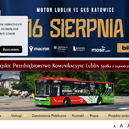
g na najwyższym
, że będą one
dym czasie
Rozumiem
a
Usługi
Zamówienia Publiczne
Kontakt
Praca
Projekty unij
A
A