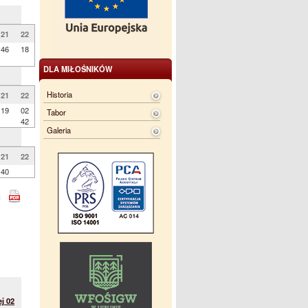
21
22
46
18
DLA MIŁOŚNIKÓW
Historia
21
22
19
02
Tabor
42
Galeria
21
22
40
j 02