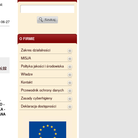
ii:
-06-27
O FIRMIE
Zakres działalności
MISJA
Polityka jakości i środowiska
j 02
Władze
Kontakt
Przewodnik ochrony danych
Zasady cyberhigieny
.
O -
Deklaracja dostępności
A -
ANA