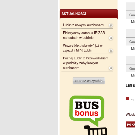
AKTUALNOŚCI
Go
Mi
Lublin z nowymi autobusami
Elektryczny autobus IRIZAR
na testach w Lublinie
Go
Wszystkie „hybrydy” już w
Mi
zajezdni MPK Lublin
Poznaj Lublin z Przewodnikiem
w podróży zabytkowym
autobusem
Go
Mi
LEGE
- na
Widok 