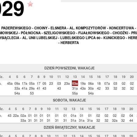
029
PADEREWSKIEGO - CHOINY - ELSNERA - AL. KOMPOZYTORÓW - KONCERTOWA -
MOWSKIEJ - PÓŁNOCNA - SZELIGOWSKIEGO - FIJAŁKOWSKIEGO - CHODŹKI - PRU
YSIĄCLECIA - AL. UNII LUBELSKIEJ - LUBELSKIEGO LIPCA 80 - KUNICKIEGO - HE
- HERBERTA
DZIEŃ POWSZEDNI, WAKACJE
z.
4
5
6
7
8
9
10
11
12
13
14
15
16
17
18
19
20
.
45a
09a
17a
05a
17
05
23
03
23a
03a
19a
06a
18
07a
03
02
02
33a
41a
29a
41
43
43
31a
43a
30a
42
33
32
32
32
54a
53
55a
54a
SOBOTA, WAKACJE
z.
4
5
6
7
8
9
10
11
12
13
14
15
16
17
18
19
20
n.
43
22a
02a
01
01
01
01
01
01
01a
01
01
02
02
02
02
04
33a
31
31
31
31
31
31
31a
31a
31a
32
32
32a
32
44
DZIEŃ ŚWIĄTECZNY, WAKACJE
z.
4
5
6
7
8
9
10
11
12
13
14
15
16
17
18
19
20