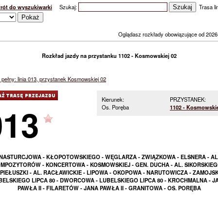
rót do wyszukiwarki
Szukaj:
Trasa lin
Oglądasz rozkłady obowiązujące od 2026
Rozkład jazdy na przystanku 1102 - Kosmowskiej 02
pełny: linia 013, przystanek Kosmowskiej 02
Kierunek:
PRZYSTANEK:
013
Os. Poręba
1102 - Kosmowskie
NASTURCJOWA - KŁOPOTOWSKIEGO - WĘGLARZA - ZWIĄZKOWA - ELSNERA - AL
MPOZYTORÓW - KONCERTOWA - KOSMOWSKIEJ - GEN. DUCHA - AL. SIKORSKIEG
PIEŁUSZKI - AL. RACŁAWICKIE - LIPOWA - OKOPOWA - NARUTOWICZA - ZAMOJSK
BELSKIEGO LIPCA 80 - DWORCOWA - LUBELSKIEGO LIPCA 80 - KROCHMALNA - J
PAWŁA II - FILARETÓW - JANA PAWŁA II - GRANITOWA - OS. PORĘBA