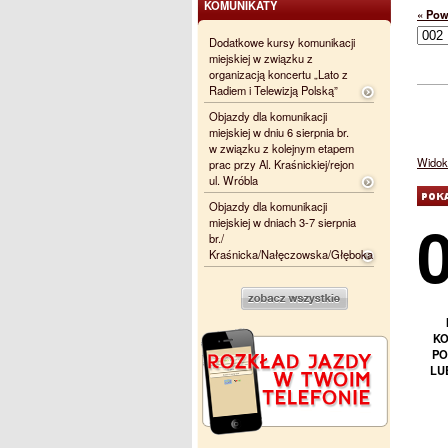
KOMUNIKATY
« Pow
Dodatkowe kursy komunikacji
miejskiej w związku z
organizacją koncertu „Lato z
Radiem i Telewizją Polską”
Objazdy dla komunikacji
miejskiej w dniu 6 sierpnia br.
w związku z kolejnym etapem
Widok 
prac przy Al. Kraśnickiej/rejon
ul. Wróbla
Objazdy dla komunikacji
miejskiej w dniach 3-7 sierpnia
br./
Kraśnicka/Nałęczowska/Głęboka
KO
PO
LU