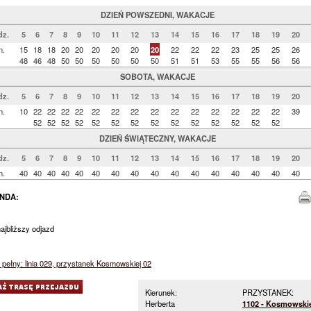
DZIEŃ POWSZEDNI, WAKACJE
dz.
5
6
7
8
9
10
11
12
13
14
15
16
17
18
19
20
n.
15
18
18
20
20
20
20
20
20
22
22
22
23
25
25
26
48
46
48
50
50
50
50
50
50
51
51
53
55
55
56
56
SOBOTA, WAKACJE
dz.
5
6
7
8
9
10
11
12
13
14
15
16
17
18
19
20
n.
10
22
22
22
22
22
22
22
22
22
22
22
22
22
22
39
52
52
52
52
52
52
52
52
52
52
52
52
52
52
DZIEŃ ŚWIĄTECZNY, WAKACJE
dz.
5
6
7
8
9
10
11
12
13
14
15
16
17
18
19
20
n.
40
40
40
40
40
40
40
40
40
40
40
40
40
40
40
40
NDA:
jbliższy odjazd
pełny: linia 029, przystanek Kosmowskiej 02
Kierunek:
PRZYSTANEK:
Herberta
1102 - Kosmowskie