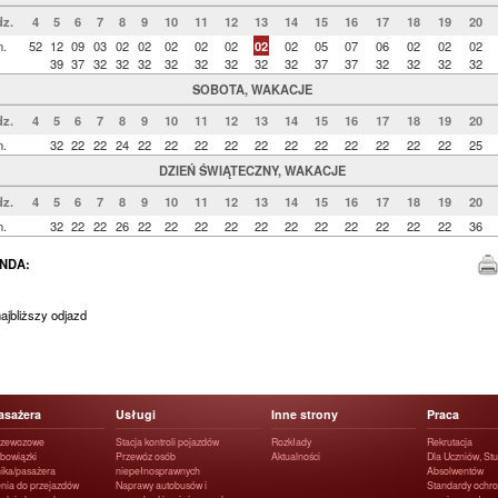
z.
4
5
6
7
8
9
10
11
12
13
14
15
16
17
18
19
20
n.
52
12
09
03
02
02
02
02
02
02
02
05
07
06
02
02
02
39
37
32
32
32
32
32
32
32
32
37
37
32
32
32
32
SOBOTA, WAKACJE
z.
4
5
6
7
8
9
10
11
12
13
14
15
16
17
18
19
20
n.
32
22
22
24
22
22
22
22
22
22
22
22
22
22
22
25
DZIEŃ ŚWIĄTECZNY, WAKACJE
z.
4
5
6
7
8
9
10
11
12
13
14
15
16
17
18
19
20
n.
32
22
22
26
22
22
22
22
22
22
22
22
22
22
22
36
NDA:
jbliższy odjazd
asażera
Usługi
Inne strony
Praca
rzewozowe
Stacja kontroli pojazdów
Rozkłady
Rekrutacja
obowiązki
Przewóz osób
Aktualności
Dla Uczniów, Stu
ika/pasażera
niepełnosprawnych
Absolwentów
nia do przejazdów
Naprawy autobusów i
Standardy ochro