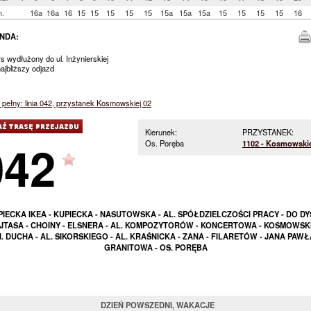
n.
16a
16a
16
15
15
15
15
15
15a
15a
15a
15
15
15
15
16
NDA:
rs wydłużony do ul. Inżynierskiej
jbliższy odjazd
pełny: linia 042, przystanek Kosmowskiej 02
Kierunek:
PRZYSTANEK:
042
Os. Poręba
1102 - Kosmowskie
IECKA IKEA - KUPIECKA - NASUTOWSKA - AL. SPÓŁDZIELCZOŚCI PRACY - DO DY
TASA - CHOINY - ELSNERA - AL. KOMPOZYTORÓW - KONCERTOWA - KOSMOWSKI
. DUCHA - AL. SIKORSKIEGO - AL. KRAŚNICKA - ZANA - FILARETÓW - JANA PAWŁA 
GRANITOWA - OS. PORĘBA
DZIEŃ POWSZEDNI, WAKACJE