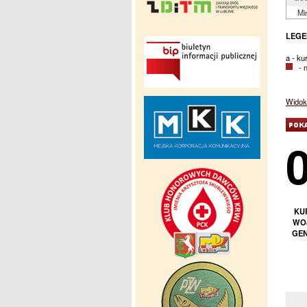
Mi
LEGE
a - ku
- na
Widok 
KUP
WOJ
GEN