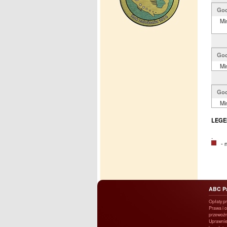
God
Mi
God
Mi
God
Mi
LEGE
.
- na
ABC P
Opłaty p
Prawa i 
przewoźn
Uprawnie