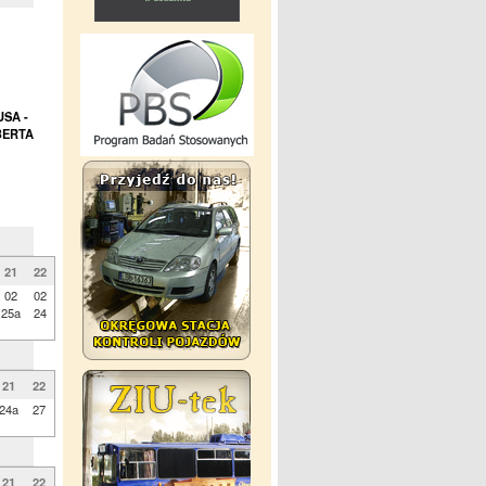
SA -
RBERTA
21
22
02
02
25a
24
21
22
24a
27
21
22