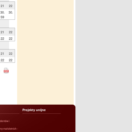
21
22
30.
30.
59
21
22
22
22
21
22
22
22
Projekty unijne
dentów i
ny małoletnich -