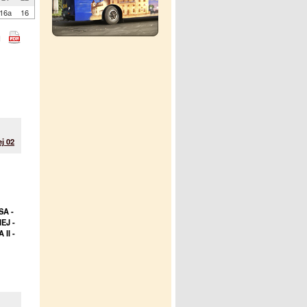
16a
16
j 02
SA -
EJ -
II -