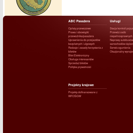
ABC Pasażera
Usługi
Opłaty przewozowe
Stacja kontroli poja
Prawa i obowiązki
Przewóz osób
przewoźnika/pasażera
niepełnosprawnych
Uprawnienia do przejazdów
Naprawy autobusów 
bezpłatnych i ulgowych
samochodów ciężar
Rodzaje i zasady korzystania z
Serwis ogumienia
biletów
Okazjonalny wynaj
Bilet Elektroniczny
Obsługa interesantów
Sprzedaż biletów
Polityka prywatności
Projekty krajowe
Projekty dofinansowane z
WFOŚiGW