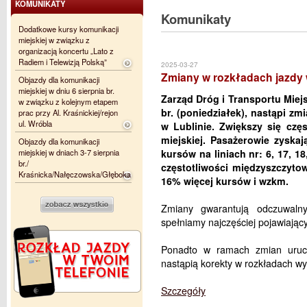
KOMUNIKATY
Komunikaty
Dodatkowe kursy komunikacji
miejskiej w związku z
organizacją koncertu „Lato z
Radiem i Telewizją Polską”
2025-03-27
Zmiany w rozkładach jazdy w
Objazdy dla komunikacji
miejskiej w dniu 6 sierpnia br.
Zarząd Dróg i Transportu Miej
w związku z kolejnym etapem
br. (poniedziałek), nastąpi zm
prac przy Al. Kraśnickiej/rejon
ul. Wróbla
w Lublinie. Zwiększy się częs
miejskiej. Pasażerowie zysk
Objazdy dla komunikacji
miejskiej w dniach 3-7 sierpnia
kursów na liniach nr: 6, 17, 18,
br./
częstotliwości międzyszczytow
Kraśnicka/Nałęczowska/Głęboka
16% więcej kursów i wzkm.
Zmiany gwarantują odczuwalny
spełniamy najczęściej pojawiający
Ponadto w ramach zmian uruc
nastąpią korekty w rozkładach wyb
Szczegóły