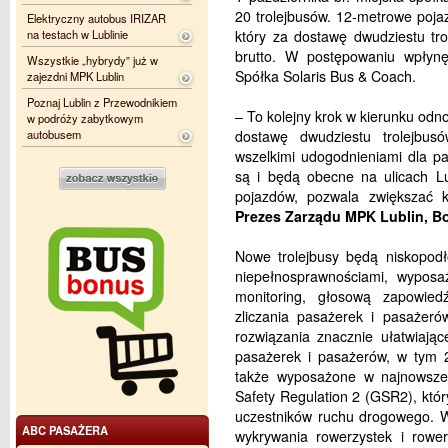
20 trolejbusów. 12-metrowe poja
Elektryczny autobus IRIZAR
na testach w Lublinie
który za dostawę dwudziestu tr
brutto. W postępowaniu wpłynęł
Wszystkie „hybrydy” już w
Spółka Solaris Bus & Coach.
zajezdni MPK Lublin
Poznaj Lublin z Przewodnikiem
– To kolejny krok w kierunku o
w podróży zabytkowym
autobusem
dostawę dwudziestu trolejbu
wszelkimi udogodnieniami dla pa
są i będą obecne na ulicach L
pojazdów, pozwala zwiększać
Prezes Zarządu MPK Lublin, B
Nowe trolejbusy będą niskopod
niepełnosprawnościami, wyposa
monitoring, głosową zapowied
zliczania pasażerek i pasażer
rozwiązania znacznie ułatwiają
pasażerek i pasażerów, w tym 2
także wyposażone w najnowsze
Safety Regulation 2 (GSR2), któr
uczestników ruchu drogowego. W
ABC PASAŻERA
wykrywania rowerzystek i rowe