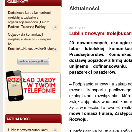
KOMUNIKATY
Aktualności
Dodatkowe kursy komunikacji
miejskiej w związku z
organizacją koncertu „Lato z
Radiem i Telewizją Polską”
2025-12-17
Lublin z nowymi trolejbusa
Objazdy dla komunikacji
miejskiej w dniach 3-7 sierpnia
20 nowoczesnych, ekologiczn
br./
tabor lubelskiej komunikac
Kraśnicka/Nałęczowska/Głęboka
Przedsiębiorstwo Komunika
dostawę pojazdów z firmą Sola
unijnemu dofinansowaniu. 
pasażerek i pasażerów.
– Podpisanie umowy na zakup no
rozwoju transportu publiczneg
ekologiczne rozwiązania, któ
zwiększają niezawodność komuni
życia w mieście. To również realiz
mówi Tomasz Fulara, Zastępca 
Rozwoju.
AKTUALNOŚCI
Lublin z nowymi autobusami
1 października br. miejska spół