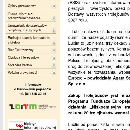
(BSIS) oraz system informowani
Opłaty przewozowe
pieszych i rowerzystów przed p
Prawa i obowiązki
Dostawy wszystkich trolejbusó
przewoźnika/pasażera
2027 roku.
Uprawnienia do przejazdów
bezpłatnych i ulgowych
– Lublin należy dziś do grona li
dumni, że nasze pojazdy realnie
Rodzaje i zasady korzystania
z biletów
Lublin to już niemal trzy dekad
pojazdów bezemisyjnych. Kontrakt
Bilet Elektroniczny
w budowaniu jednej z najbardzi
Obsługa interesantów
Polsce. Trolejbusy, obok autob
Sprzedaż biletów
dróg do zrównoważonej i ekologic
wszystkie te rozwiązania, wspie
Polityka prywatności
Europie –
powiedziała Agata S
Sp. z o.o.
Informacje
o kursowaniu pojazdów
tel. (81) 525-32-46
Zakup trolejbusów jest moż
Programu Fundusze Europejs
działania „Niskoemisyjny tr
zakupu 20 trolejbusów wynosi 
Lublin od ponad 72 lat stawia na