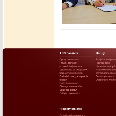
ABC Pasażera
Usługi
Opłaty przewozowe
Stacja kontroli poja
Prawa i obowiązki
Przewóz osób
przewoźnika/pasażera
niepełnosprawnych
Uprawnienia do przejazdów
Naprawy autobusów 
bezpłatnych i ulgowych
samochodów ciężar
Rodzaje i zasady korzystania z
Serwis ogumienia
biletów
Okazjonalny wynaj
Bilet Elektroniczny
Obsługa interesantów
Sprzedaż biletów
Polityka prywatności
Projekty krajowe
Projekty dofinansowane z