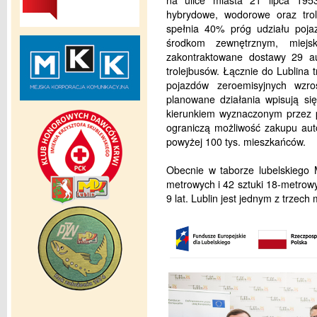
na ulice miasta 21 lipca 1953
hybrydowe, wodorowe oraz trol
spełnia 40% próg udziału pojaz
środkom zewnętrznym, miejs
zakontraktowane dostawy 29 a
trolejbusów. Łącznie do Lublina t
pojazdów zeroemisyjnych wz
planowane działania wpisują si
kierunkiem wyznaczonym przez pr
ograniczą możliwość zakupu aut
powyżej 100 tys. mieszkańców.
Obecnie w taborze lubelskiego 
metrowych i 42 sztuki 18-metrowy
9 lat. Lublin jest jednym z trzech 