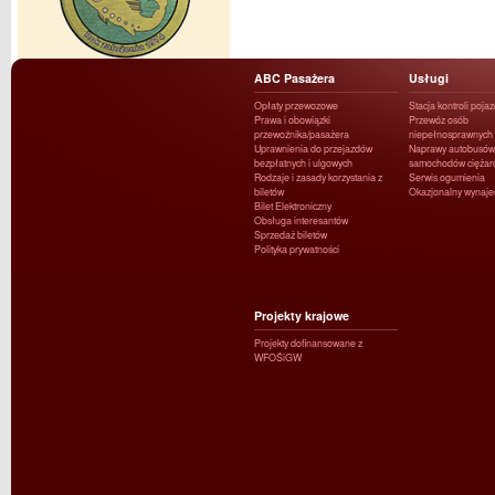
ABC Pasażera
Usługi
Opłaty przewozowe
Stacja kontroli poja
Prawa i obowiązki
Przewóz osób
przewoźnika/pasażera
niepełnosprawnych
Uprawnienia do przejazdów
Naprawy autobusów 
bezpłatnych i ulgowych
samochodów ciężar
Rodzaje i zasady korzystania z
Serwis ogumienia
biletów
Okazjonalny wynaj
Bilet Elektroniczny
Obsługa interesantów
Sprzedaż biletów
Polityka prywatności
Projekty krajowe
Projekty dofinansowane z
WFOŚiGW