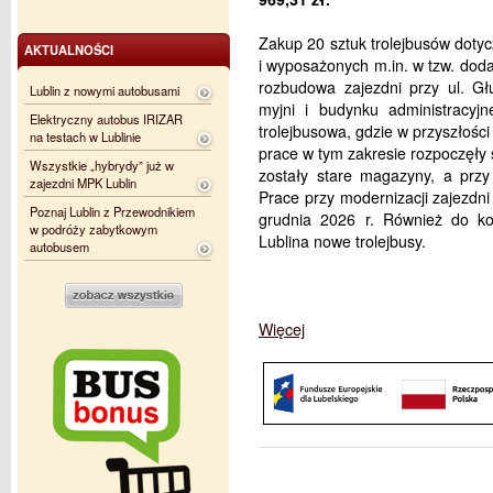
Zakup 20 sztuk trolejbusów dot
AKTUALNOŚCI
i wyposażonych m.in. w tzw. doda
rozbudowa zajezdni przy ul. Gł
Lublin z nowymi autobusami
myjni i budynku administracyj
Elektryczny autobus IRIZAR
trolejbusowa, gdzie w przyszłośc
na testach w Lublinie
prace w tym zakresie rozpoczęły
Wszystkie „hybrydy” już w
zostały stare magazyny, a przy
zajezdni MPK Lublin
Prace przy modernizacji zajezdni
Poznaj Lublin z Przewodnikiem
grudnia 2026 r. Również do k
w podróży zabytkowym
Lublina nowe trolejbusy.
autobusem
Więcej