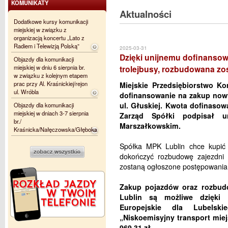
KOMUNIKATY
Aktualności
Dodatkowe kursy komunikacji
miejskiej w związku z
organizacją koncertu „Lato z
Radiem i Telewizją Polską”
2025-03-31
Dzięki unijnemu dofinansow
Objazdy dla komunikacji
miejskiej w dniu 6 sierpnia br.
trolejbusy, rozbudowana zost
w związku z kolejnym etapem
prac przy Al. Kraśnickiej/rejon
Miejskie Przedsiębiorstwo K
ul. Wróbla
dofinansowanie na zakup nowy
ul. Głuskiej. Kwota dofinasow
Objazdy dla komunikacji
miejskiej w dniach 3-7 sierpnia
Zarząd Spółki podpisał 
br./
Marszałkowskim.
Kraśnicka/Nałęczowska/Głęboka
Spółka MPK Lublin chce kupić 
dokończyć rozbudowę zajezdni 
zostaną ogłoszone postępowania
Zakup pojazdów oraz rozbudo
Lublin są możliwe dzięki
Europejskie dla Lubelsk
„Niskoemisyjny transport mie
969,31 zł.