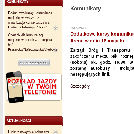
KOMUNIKATY
Komunikaty
Dodatkowe kursy komunikacji
miejskiej w związku z
organizacją koncertu „Lato z
Radiem i Telewizją Polską”
2026-05-11
Dodatkowe kursy komunikacj
Objazdy dla komunikacji
miejskiej w dniach 3-7 sierpnia
Arena w dniu 16 maja br.
br./
Kraśnicka/Nałęczowska/Głęboka
Zarząd Dróg i Transportu 
zakończeniu meczu piłki nożne
(sobota) ok. godz. 16:30, 
zostaną autobusy i trolejb
następujących linii:
Szczegóły
AKTUALNOŚCI
Lublin z nowymi autobusami