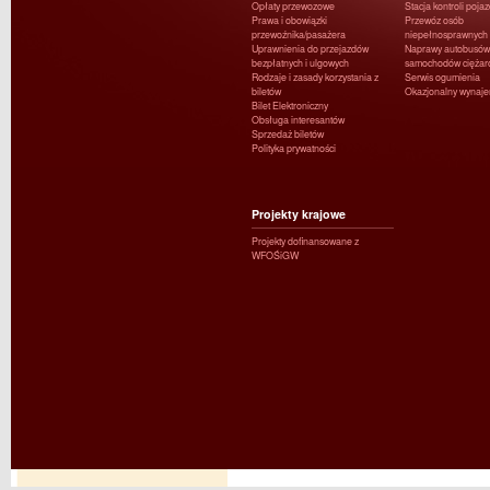
Opłaty przewozowe
Stacja kontroli poja
Prawa i obowiązki
Przewóz osób
przewoźnika/pasażera
niepełnosprawnych
Uprawnienia do przejazdów
Naprawy autobusów 
bezpłatnych i ulgowych
samochodów ciężar
Rodzaje i zasady korzystania z
Serwis ogumienia
biletów
Okazjonalny wynaj
Bilet Elektroniczny
Obsługa interesantów
Sprzedaż biletów
Polityka prywatności
Projekty krajowe
Projekty dofinansowane z
WFOŚiGW