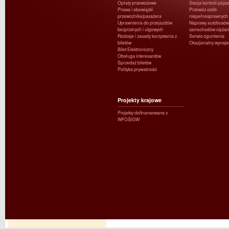
Opłaty przewozowe
Stacja kontroli poja
Prawa i obowiązki
Przewóz osób
przewoźnika/pasażera
niepełnosprawnych
Uprawnienia do przejazdów
Naprawy autobusów 
bezpłatnych i ulgowych
samochodów ciężar
Rodzaje i zasady korzystania z
Serwis ogumienia
biletów
Okazjonalny wynaj
Bilet Elektroniczny
Obsługa interesantów
Sprzedaż biletów
Polityka prywatności
Projekty krajowe
Projekty dofinansowane z
WFOŚiGW