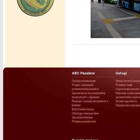
ABC Pasażera
Usługi
Opłaty przewozowe
Stacja kontroli poja
Prawa i obowiązki
Przewóz osób
przewoźnika/pasażera
niepełnosprawnych
Uprawnienia do przejazdów
Naprawy autobusów 
bezpłatnych i ulgowych
samochodów ciężar
Rodzaje i zasady korzystania z
Serwis ogumienia
biletów
Okazjonalny wynaj
Bilet Elektroniczny
Obsługa interesantów
Sprzedaż biletów
Polityka prywatności