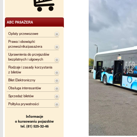
ABC PASAŻERA
Opłaty przewozowe
Prawa i obowiązki
przewoźnika/pasażera
Uprawnienia do przejazdów
bezpłatnych i ulgowych
Rodzaje i zasady korzystania
z biletów
Bilet Elektroniczny
Obsługa interesantów
Sprzedaż biletów
Polityka prywatności
Informacje
o kursowaniu pojazdów
tel. (81) 525-32-46