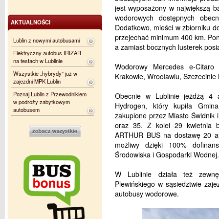
jest wyposażony w największą ba
wodorowych dostępnych obec
AKTUALNOŚCI
Dodatkowo, mieści w zbiorniku 
przejechać minimum 400 km. Pon
Lublin z nowymi autobusami
a zamiast bocznych lusterek pos
Elektryczny autobus IRIZAR
na testach w Lublinie
Wodorowy Mercedes e-Citaro F
Wszystkie „hybrydy” już w
Krakowie, Wrocławiu, Szczecinie 
zajezdni MPK Lublin
Poznaj Lublin z Przewodnikiem
Obecnie w Lublinie jeżdżą 4 
w podróży zabytkowym
Hydrogen, który kupiła Gmin
autobusem
zakupione przez Miasto Świdnik i
oraz 35. Z kolei 29 kwietnia
ARTHUR BUS na dostawę 20 au
możliwy dzięki 100% dofina
Środowiska i Gospodarki Wodnej.
W Lublinie działa też zewnę
Plewińskiego w sąsiedztwie zaj
autobusy wodorowe.