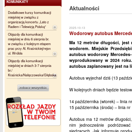
KOMUNIKATY
Aktualności
Dodatkowe kursy komunikacji
miejskiej w związku z
organizacją koncertu „Lato z
Radiem i Telewizją Polską”
2025-10-13
Wodorowy autobus Mercedes
Objazdy dla komunikacji
miejskiej w dniu 6 sierpnia br.
Ma 12 metrów długości, jest 
w związku z kolejnym etapem
wodorem. Miejskie Przedsięb
prac przy Al. Kraśnickiej/rejon
ul. Wróbla
autobus wodorowy Mercedes-Be
wyprodukowany w 2024 roku. 
Objazdy dla komunikacji
miejskiej w dniach 3-7 sierpnia
autobus zaplanowany jest na lini
br./
Kraśnicka/Nałęczowska/Głęboka
Autobus wyjechał dziś (13 paździer
W kolejnych dniach będzie testow
14 października (wtorek) – linia n
15 października (środa) – linia nr
Autobus ma 12 metrów długości,
nim jednocześnie podróżowa
siedzących. Jak informuje produ